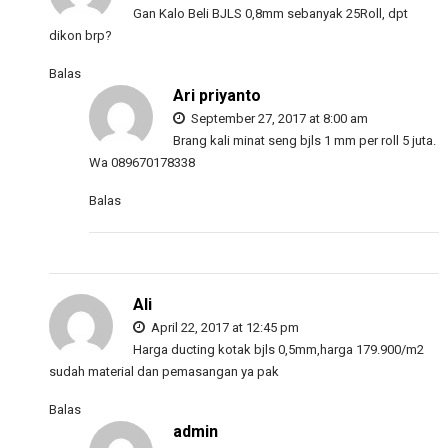
Gan Kalo Beli BJLS 0,8mm sebanyak 25Roll, dpt
dikon brp?
Balas
Ari priyanto
September 27, 2017 at 8:00 am
Brang kali minat seng bjls 1 mm per roll 5 juta.
Wa 089670178338
Balas
Ali
April 22, 2017 at 12:45 pm
Harga ducting kotak bjls 0,5mm,harga 179.900/m2
sudah material dan pemasangan ya pak
Balas
admin