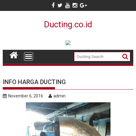
S
k
i
Ducting.co.id
p
t
o
c
o
n
t
e
n
INFO HARGA DUCTING
t
November 6, 2016
admin