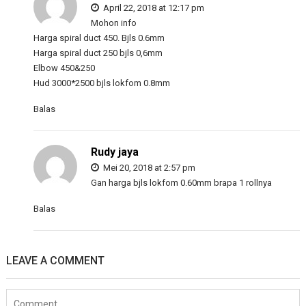
April 22, 2018 at 12:17 pm
Mohon info
Harga spiral duct 450. Bjls 0.6mm
Harga spiral duct 250 bjls 0,6mm
Elbow 450&250
Hud 3000*2500 bjls lokfom 0.8mm
Balas
Rudy jaya
Mei 20, 2018 at 2:57 pm
Gan harga bjls lokfom 0.60mm brapa 1 rollnya
Balas
LEAVE A COMMENT