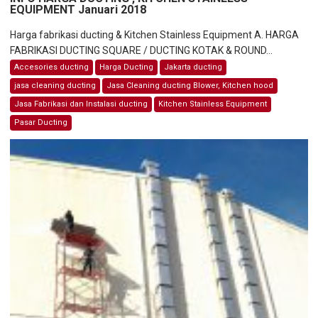
EQUIPMENT Januari 2018
Harga fabrikasi ducting & Kitchen Stainless Equipment A. HARGA
FABRIKASI DUCTING SQUARE / DUCTING KOTAK & ROUND...
Accesories ducting
Harga Ducting
Jakarta ducting
jasa cleaning ducting
Jasa Cleaning ducting Blower, Kitchen hood
Jasa Fabrikasi dan Instalasi ducting
Kitchen Stainless Equipment
Pasar Ducting