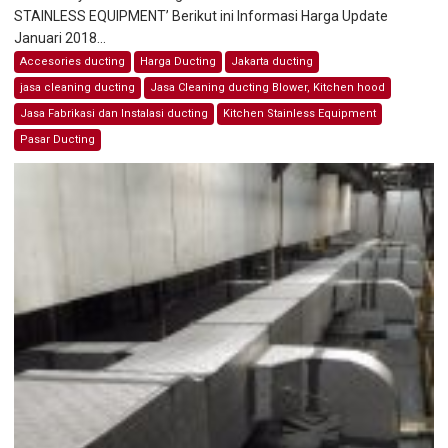
STAINLESS EQUIPMENT’ Berikut ini Informasi Harga Update
Januari 2018...
Accesories ducting
Harga Ducting
Jakarta ducting
jasa cleaning ducting
Jasa Cleaning ducting Blower, Kitchen hood
Jasa Fabrikasi dan Instalasi ducting
Kitchen Stainless Equipment
Pasar Ducting