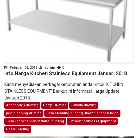
Februari 08, 2019
admin
0
Info Harga Kitchen Stainless Equipment Januari 2018
Kami menyediakan berbagai kebutuhan anda untuk ‘KITCHEN
STAINLESS EQUIPMENT’ Berikut ini Informasi Harga Update
Januari 2018...
Accesories ducting
Harga Ducting
Jakarta ducting
jasa cleaning ducting
Jasa Cleaning ducting Blower, Kitchen hood
Jasa Fabrikasi dan Instalasi ducting
Kitchen Stainless Equipment
Pasar Ducting