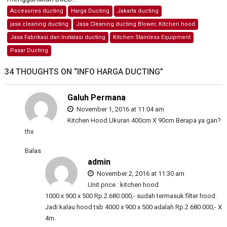
Accesories ducting
Harga Ducting
Jakarta ducting
jasa cleaning ducting
Jasa Cleaning ducting Blower, Kitchen hood
Jasa Fabrikasi dan Instalasi ducting
Kitchen Stainless Equipment
Pasar Ducting
34 THOUGHTS ON “
INFO HARGA DUCTING
”
Galuh Permana
November 1, 2016 at 11:04 am
Kitchen Hood Ukuran 400cm X 90cm Berapa ya gan?
thx
Balas
admin
November 2, 2016 at 11:30 am
Unit price : kitchen hood
1000 x 900 x 500 Rp.2.680.000,- sudah termasuk filter hood.
Jadi kalau hood tsb 4000 x 900 x 500 adalah Rp.2.680.000,- X
4m.