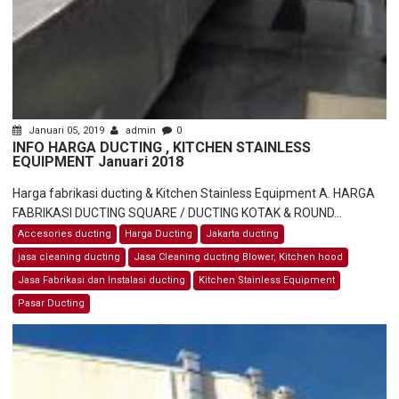
Januari 05, 2019
admin
0
INFO HARGA DUCTING , KITCHEN STAINLESS
EQUIPMENT Januari 2018
Harga fabrikasi ducting & Kitchen Stainless Equipment A. HARGA
FABRIKASI DUCTING SQUARE / DUCTING KOTAK & ROUND...
Accesories ducting
Harga Ducting
Jakarta ducting
jasa cleaning ducting
Jasa Cleaning ducting Blower, Kitchen hood
Jasa Fabrikasi dan Instalasi ducting
Kitchen Stainless Equipment
Pasar Ducting