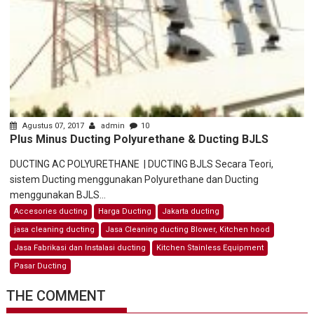
Agustus 07, 2017
admin
10
Plus Minus Ducting Polyurethane & Ducting BJLS
DUCTING AC POLYURETHANE | DUCTING BJLS Secara Teori,
sistem Ducting menggunakan Polyurethane dan Ducting
menggunakan BJLS...
Accesories ducting
Harga Ducting
Jakarta ducting
jasa cleaning ducting
Jasa Cleaning ducting Blower, Kitchen hood
Jasa Fabrikasi dan Instalasi ducting
Kitchen Stainless Equipment
Pasar Ducting
THE COMMENT