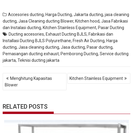
Accesories ducting
,
Harga Ducting
,
Jakarta ducting
,
jasa cleaning
ducting
,
Jasa Cleaning ducting Blower, Kitchen hood
,
Jasa Fabrikasi
dan Instalasi ducting
,
Kitchen Stainless Equipment
,
Pasar Ducting
Ducting accesories
,
Exhaust Ducting BJLS
,
Fabrikasi dan
Installasi Ducting BJLS Polyurethane
,
Fresh Air Ducting
,
Harga
ducting
,
Jasa cleaning ducting
,
Jasa ducting
,
Pasar ducting
,
Pemasangan ducting exhaust
,
Pemborong Ducting
,
Service ducting
jakarta
,
Teknisi ducting jakarta
N
Menghitung Kapasitas
Kitchen Stainless Equipment
a
Blower
v
i
g
a
RELATED POSTS
s
i
p
o