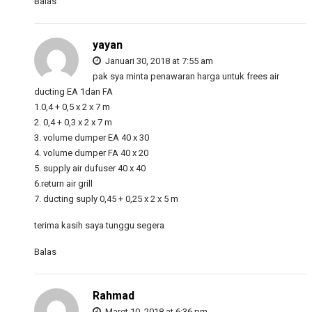
Balas
yayan
Januari 30, 2018 at 7:55 am
pak sya minta penawaran harga untuk frees air
ducting EA 1dan FA
1.0,4 + 0,5 x 2 x 7 m
2. 0,4 + 0,3 x 2 x 7 m
3. volume dumper EA 40 x 30
4. volume dumper FA 40 x 20
5. supply air dufuser 40 x 40
6.return air grill
7. ducting suply 0,45 + 0,25 x 2 x 5 m
terima kasih saya tunggu segera
Balas
Rahmad
Maret 10, 2018 at 6:36 pm