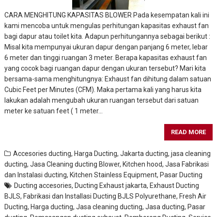
CARA MENGHITUNG KAPASITAS BLOWER Pada kesempatan kali ini
kami mencoba untuk mengulas perhitungan kapasitas exhaust fan
bagi dapur atau toilet kita. Adapun perhitungannya sebagai berikut :
Misal kita mempunyai ukuran dapur dengan panjang 6 meter, lebar
6 meter dan tinggi ruangan 3 meter. Berapa kapasitas exhaust fan
yang cocok bagi ruangan dapur dengan ukuran tersebut? Mari kita
bersama-sama menghitungnya: Exhaust fan dihitung dalam satuan
Cubic Feet per Minutes (CFM). Maka pertama kali yang harus kita
lakukan adalah mengubah ukuran ruangan tersebut dari satuan
meter ke satuan feet ( 1 meter…
READ MORE
Accesories ducting
,
Harga Ducting
,
Jakarta ducting
,
jasa cleaning
ducting
,
Jasa Cleaning ducting Blower, Kitchen hood
,
Jasa Fabrikasi
dan Instalasi ducting
,
Kitchen Stainless Equipment
,
Pasar Ducting
Ducting accesories
,
Ducting Exhaust jakarta
,
Exhaust Ducting
BJLS
,
Fabrikasi dan Installasi Ducting BJLS Polyurethane
,
Fresh Air
Ducting
,
Harga ducting
,
Jasa cleaning ducting
,
Jasa ducting
,
Pasar