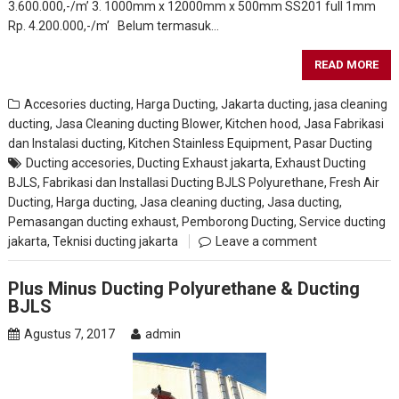
3.600.000,-/m’ 3. 1000mm x 12000mm x 500mm SS201 full 1mm
Rp. 4.200.000,-/m’ Belum termasuk…
READ MORE
Accesories ducting
,
Harga Ducting
,
Jakarta ducting
,
jasa cleaning
ducting
,
Jasa Cleaning ducting Blower, Kitchen hood
,
Jasa Fabrikasi
dan Instalasi ducting
,
Kitchen Stainless Equipment
,
Pasar Ducting
Ducting accesories
,
Ducting Exhaust jakarta
,
Exhaust Ducting
BJLS
,
Fabrikasi dan Installasi Ducting BJLS Polyurethane
,
Fresh Air
Ducting
,
Harga ducting
,
Jasa cleaning ducting
,
Jasa ducting
,
Pemasangan ducting exhaust
,
Pemborong Ducting
,
Service ducting
jakarta
,
Teknisi ducting jakarta
Leave a comment
Plus Minus Ducting Polyurethane & Ducting
BJLS
Agustus 7, 2017
admin