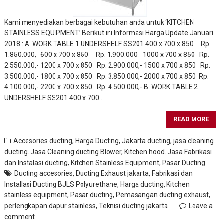
Kami menyediakan berbagai kebutuhan anda untuk ‘KITCHEN
STAINLESS EQUIPMENT’ Berikut ini Informasi Harga Update Januari
2018 : A. WORK TABLE 1 UNDERSHELF SS201 400 x 700 x 850 Rp.
1.850.000,- 600 x 700 x 850 Rp. 1.900.000,- 1000 x 700 x 850 Rp.
2.550.000,- 1200 x 700 x 850 Rp. 2.900.000,- 1500 x 700 x 850 Rp.
3.500.000,- 1800 x 700 x 850 Rp. 3.850.000,- 2000 x 700 x 850 Rp.
4.100.000,- 2200 x 700 x 850 Rp. 4.500.000,- B. WORK TABLE 2
UNDERSHELF SS201 400 x 700…
READ MORE
Accesories ducting
,
Harga Ducting
,
Jakarta ducting
,
jasa cleaning
ducting
,
Jasa Cleaning ducting Blower, Kitchen hood
,
Jasa Fabrikasi
dan Instalasi ducting
,
Kitchen Stainless Equipment
,
Pasar Ducting
Ducting accesories
,
Ducting Exhaust jakarta
,
Fabrikasi dan
Installasi Ducting BJLS Polyurethane
,
Harga ducting
,
Kitchen
stainless equipment
,
Pasar ducting
,
Pemasangan ducting exhaust
,
perlengkapan dapur stainless
,
Teknisi ducting jakarta
Leave a
comment