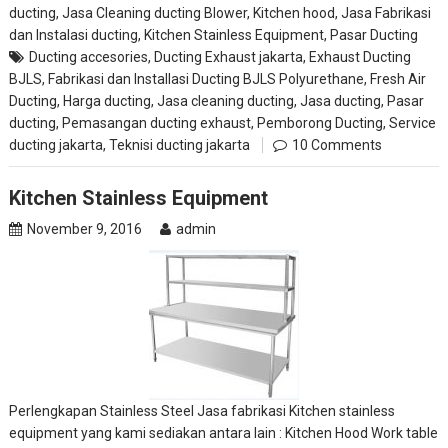
ducting
,
Jasa Cleaning ducting Blower, Kitchen hood
,
Jasa Fabrikasi
dan Instalasi ducting
,
Kitchen Stainless Equipment
,
Pasar Ducting
Ducting accesories
,
Ducting Exhaust jakarta
,
Exhaust Ducting
BJLS
,
Fabrikasi dan Installasi Ducting BJLS Polyurethane
,
Fresh Air
Ducting
,
Harga ducting
,
Jasa cleaning ducting
,
Jasa ducting
,
Pasar
ducting
,
Pemasangan ducting exhaust
,
Pemborong Ducting
,
Service
ducting jakarta
,
Teknisi ducting jakarta
10 Comments
Kitchen Stainless Equipment
November 9, 2016
admin
Perlengkapan Stainless Steel Jasa fabrikasi Kitchen stainless
equipment yang kami sediakan antara lain : Kitchen Hood Work table