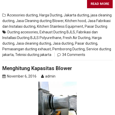
READ MORE
Accesories ducting
,
Harga Ducting
,
Jakarta ducting
,
jasa cleaning
ducting
,
Jasa Cleaning ducting Blower, Kitchen hood
,
Jasa Fabrikasi
dan Instalasi ducting
,
Kitchen Stainless Equipment
,
Pasar Ducting
Ducting accesories
,
Exhaust Ducting BJLS
,
Fabrikasi dan
Installasi Ducting BJLS Polyurethane
,
Fresh Air Ducting
,
Harga
ducting
,
Jasa cleaning ducting
,
Jasa ducting
,
Pasar ducting
,
Pemasangan ducting exhaust
,
Pemborong Ducting
,
Service ducting
jakarta
,
Teknisi ducting jakarta
34 Comments
Menghitung Kapasitas Blower
November 6, 2016
admin