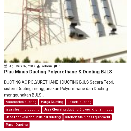
Agustus 07, 2017
admin
10
Plus Minus Ducting Polyurethane & Ducting BJLS
DUCTING AC POLYURETHANE | DUCTING BJLS Secara Teori,
sistem Ducting menggunakan Polyurethane dan Ducting
menggunakan BJLS...
Accesories ducting
Harga Ducting
Jakarta ducting
jasa cleaning ducting
Jasa Cleaning ducting Blower, Kitchen hood
Jasa Fabrikasi dan Instalasi ducting
Kitchen Stainless Equipment
Pasar Ducting