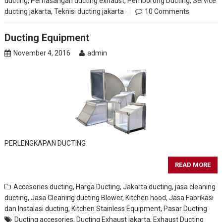
ducting
,
Pemasangan ducting exhaust
,
Pemborong Ducting
,
Service
ducting jakarta
,
Teknisi ducting jakarta
10 Comments
Ducting Equipment
November 4, 2016
admin
PERLENGKAPAN DUCTING
READ MORE
Accesories ducting
,
Harga Ducting
,
Jakarta ducting
,
jasa cleaning
ducting
,
Jasa Cleaning ducting Blower, Kitchen hood
,
Jasa Fabrikasi
dan Instalasi ducting
,
Kitchen Stainless Equipment
,
Pasar Ducting
Ducting accesories
,
Ducting Exhaust jakarta
,
Exhaust Ducting