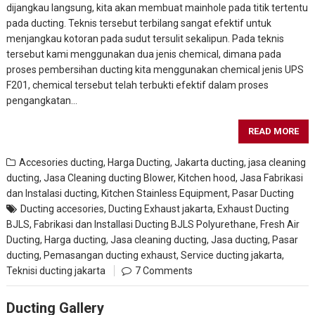
dijangkau langsung, kita akan membuat mainhole pada titik tertentu
pada ducting. Teknis tersebut terbilang sangat efektif untuk
menjangkau kotoran pada sudut tersulit sekalipun. Pada teknis
tersebut kami menggunakan dua jenis chemical, dimana pada
proses pembersihan ducting kita menggunakan chemical jenis UPS
F201, chemical tersebut telah terbukti efektif dalam proses
pengangkatan…
READ MORE
Accesories ducting
,
Harga Ducting
,
Jakarta ducting
,
jasa cleaning
ducting
,
Jasa Cleaning ducting Blower, Kitchen hood
,
Jasa Fabrikasi
dan Instalasi ducting
,
Kitchen Stainless Equipment
,
Pasar Ducting
Ducting accesories
,
Ducting Exhaust jakarta
,
Exhaust Ducting
BJLS
,
Fabrikasi dan Installasi Ducting BJLS Polyurethane
,
Fresh Air
Ducting
,
Harga ducting
,
Jasa cleaning ducting
,
Jasa ducting
,
Pasar
ducting
,
Pemasangan ducting exhaust
,
Service ducting jakarta
,
Teknisi ducting jakarta
7 Comments
Ducting Gallery