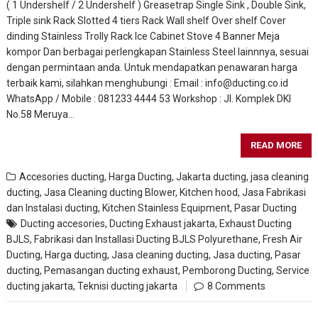
( 1 Undershelf / 2 Undershelf ) Greasetrap Single Sink , Double Sink,
Triple sink Rack Slotted 4 tiers Rack Wall shelf Over shelf Cover
dinding Stainless Trolly Rack Ice Cabinet Stove 4 Banner Meja
kompor Dan berbagai perlengkapan Stainless Steel lainnnya, sesuai
dengan permintaan anda. Untuk mendapatkan penawaran harga
terbaik kami, silahkan menghubungi : Email : info@ducting.co.id
WhatsApp / Mobile : 081233 4444 53 Workshop : Jl. Komplek DKI
No.58 Meruya…
READ MORE
Accesories ducting
,
Harga Ducting
,
Jakarta ducting
,
jasa cleaning
ducting
,
Jasa Cleaning ducting Blower, Kitchen hood
,
Jasa Fabrikasi
dan Instalasi ducting
,
Kitchen Stainless Equipment
,
Pasar Ducting
Ducting accesories
,
Ducting Exhaust jakarta
,
Exhaust Ducting
BJLS
,
Fabrikasi dan Installasi Ducting BJLS Polyurethane
,
Fresh Air
Ducting
,
Harga ducting
,
Jasa cleaning ducting
,
Jasa ducting
,
Pasar
ducting
,
Pemasangan ducting exhaust
,
Pemborong Ducting
,
Service
ducting jakarta
,
Teknisi ducting jakarta
8 Comments