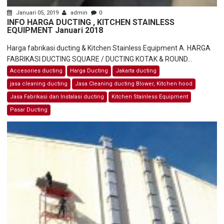
Januari 05, 2019
admin
0
INFO HARGA DUCTING , KITCHEN STAINLESS
EQUIPMENT Januari 2018
Harga fabrikasi ducting & Kitchen Stainless Equipment A. HARGA
FABRIKASI DUCTING SQUARE / DUCTING KOTAK & ROUND...
Accesories ducting
Harga Ducting
Jakarta ducting
jasa cleaning ducting
Jasa Cleaning ducting Blower, Kitchen hood
Jasa Fabrikasi dan Instalasi ducting
Kitchen Stainless Equipment
Pasar Ducting