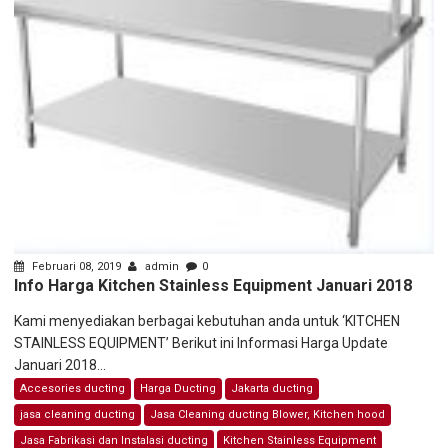
Februari 08, 2019
admin
0
Info Harga Kitchen Stainless Equipment Januari 2018
Kami menyediakan berbagai kebutuhan anda untuk ‘KITCHEN
STAINLESS EQUIPMENT’ Berikut ini Informasi Harga Update
Januari 2018...
Accesories ducting
Harga Ducting
Jakarta ducting
jasa cleaning ducting
Jasa Cleaning ducting Blower, Kitchen hood
Jasa Fabrikasi dan Instalasi ducting
Kitchen Stainless Equipment