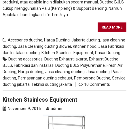
produksi, atau apabila ingin dilakukan secara manual, Ducting BJLS
cukup menggunakan Palu (Kempleng) & Support Bending. Namun
Apabila dibandingkan ‘Life Time’nya…
READ MORE
Accesories ducting
,
Harga Ducting
,
Jakarta ducting
,
jasa cleaning
ducting
,
Jasa Cleaning ducting Blower, Kitchen hood
,
Jasa Fabrikasi
dan Instalasi ducting
,
Kitchen Stainless Equipment
,
Pasar Ducting
Ducting accesories
,
Ducting Exhaust jakarta
,
Exhaust Ducting
BJLS
,
Fabrikasi dan Installasi Ducting BJLS Polyurethane
,
Fresh Air
Ducting
,
Harga ducting
,
Jasa cleaning ducting
,
Jasa ducting
,
Pasar
ducting
,
Pemasangan ducting exhaust
,
Pemborong Ducting
,
Service
ducting jakarta
,
Teknisi ducting jakarta
10 Comments
Kitchen Stainless Equipment
November 9, 2016
admin