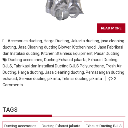
READ MORE
Accesories ducting
,
Harga Ducting
,
Jakarta ducting
,
jasa cleaning
ducting
,
Jasa Cleaning ducting Blower, Kitchen hood
,
Jasa Fabrikasi
dan Instalasi ducting
,
Kitchen Stainless Equipment
,
Pasar Ducting
Ducting accesories
,
Ducting Exhaust jakarta
,
Exhaust Ducting
BJLS
,
Fabrikasi dan Installasi Ducting BJLS Polyurethane
,
Fresh Air
Ducting
,
Harga ducting
,
Jasa cleaning ducting
,
Pemasangan ducting
exhaust
,
Service ducting jakarta
,
Teknisi ducting jakarta
2
Comments
TAGS
Ducting accesories
Ducting Exhaust jakarta
Exhaust Ducting BJLS