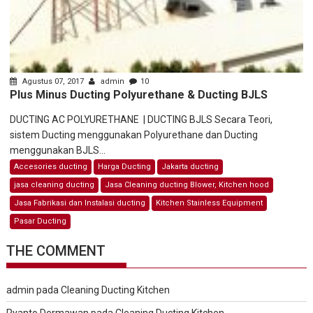
Agustus 07, 2017
admin
10
Plus Minus Ducting Polyurethane & Ducting BJLS
DUCTING AC POLYURETHANE | DUCTING BJLS Secara Teori,
sistem Ducting menggunakan Polyurethane dan Ducting
menggunakan BJLS...
Accesories ducting
Harga Ducting
Jakarta ducting
jasa cleaning ducting
Jasa Cleaning ducting Blower, Kitchen hood
Jasa Fabrikasi dan Instalasi ducting
Kitchen Stainless Equipment
Pasar Ducting
THE COMMENT
admin
pada
Cleaning Ducting Kitchen
Ryanto Dermawan
pada
Cleaning Ducting Kitchen