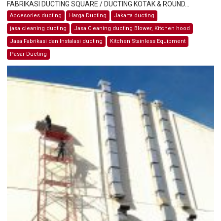
FABRIKASI DUCTING SQUARE / DUCTING KOTAK & ROUND...
Accesories ducting
Harga Ducting
Jakarta ducting
jasa cleaning ducting
Jasa Cleaning ducting Blower, Kitchen hood
Jasa Fabrikasi dan Instalasi ducting
Kitchen Stainless Equipment
Pasar Ducting