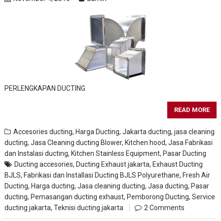
PERLENGKAPAN DUCTING
READ MORE
Accesories ducting
,
Harga Ducting
,
Jakarta ducting
,
jasa cleaning
ducting
,
Jasa Cleaning ducting Blower, Kitchen hood
,
Jasa Fabrikasi
dan Instalasi ducting
,
Kitchen Stainless Equipment
,
Pasar Ducting
Ducting accesories
,
Ducting Exhaust jakarta
,
Exhaust Ducting
BJLS
,
Fabrikasi dan Installasi Ducting BJLS Polyurethane
,
Fresh Air
Ducting
,
Harga ducting
,
Jasa cleaning ducting
,
Jasa ducting
,
Pasar
ducting
,
Pemasangan ducting exhaust
,
Pemborong Ducting
,
Service
ducting jakarta
,
Teknisi ducting jakarta
2 Comments