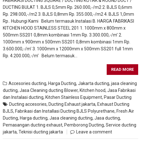
FABRIKASI DUCTING SQUARE / DUCTING KOTAK & ROUND DUCT /
DUCTING BULAT 1. BJLS 0,5mm Rp. 260.000,-/m2 2. BJLS 0,6mm
Rp. 298.000,-/m2 3. BJLS 0,8mm Rp. 355.000,-/m2 4. BJLS 1,0mm
Rp.. Hubungi Kami Belum termasuk Instalasi B. HARGA FABRIKASI
KITCHEN HOOD STAINLESS STEEL 201 1. 1000mm x 800mm x
500mm SS201 0,8mm kombinasi 1mm Rp. 3.300.000,-/m’ 2.
1000mm x 900mm x 500mm SS201 0,8mm kombinasi 1mm Rp.
3.600.000,-/m’ 3. 1000mm x 12000mm x 500mm SS201 full 1mm
Rp. 4.200.000,-/m’ Belum termasuk…
READ MORE
Accesories ducting
,
Harga Ducting
,
Jakarta ducting
,
jasa cleaning
ducting
,
Jasa Cleaning ducting Blower, Kitchen hood
,
Jasa Fabrikasi
dan Instalasi ducting
,
Kitchen Stainless Equipment
,
Pasar Ducting
Ducting accesories
,
Ducting Exhaust jakarta
,
Exhaust Ducting
BJLS
,
Fabrikasi dan Installasi Ducting BJLS Polyurethane
,
Fresh Air
Ducting
,
Harga ducting
,
Jasa cleaning ducting
,
Jasa ducting
,
Pemasangan ducting exhaust
,
Pemborong Ducting
,
Service ducting
jakarta
,
Teknisi ducting jakarta
Leave a comment