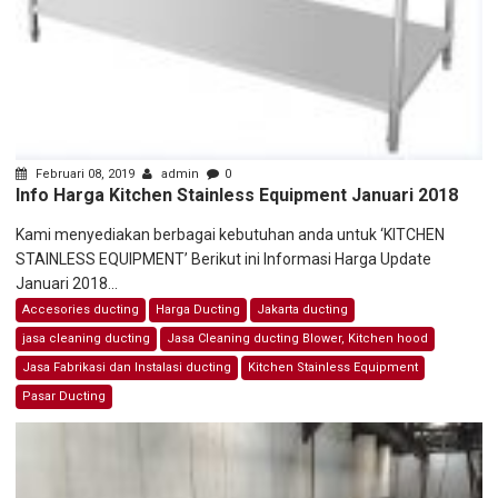
Februari 08, 2019
admin
0
Info Harga Kitchen Stainless Equipment Januari 2018
Kami menyediakan berbagai kebutuhan anda untuk ‘KITCHEN
STAINLESS EQUIPMENT’ Berikut ini Informasi Harga Update
Januari 2018...
Accesories ducting
Harga Ducting
Jakarta ducting
jasa cleaning ducting
Jasa Cleaning ducting Blower, Kitchen hood
Jasa Fabrikasi dan Instalasi ducting
Kitchen Stainless Equipment
Pasar Ducting