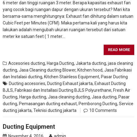
6 meter dan tinggi ruangan 3 meter. Berapa kapasitas exhaust fan
yang cocok bagi ruangan dapur dengan ukuran tersebut? Mari kita
bersama-sama menghitungnya: Exhaust fan dihitung dalam satuan
Cubic Feet per Minutes (CFM). Maka pertama kali yang harus kita
lakukan adalah mengubah ukuran ruangan tersebut dari satuan
meter ke satuan feet ( 1 meter…
READ MORE
Accesories ducting
,
Harga Ducting
,
Jakarta ducting
,
jasa cleaning
ducting
,
Jasa Cleaning ducting Blower, Kitchen hood
,
Jasa Fabrikasi
dan Instalasi ducting
,
Kitchen Stainless Equipment
,
Pasar Ducting
Ducting accesories
,
Ducting Exhaust jakarta
,
Exhaust Ducting
BJLS
,
Fabrikasi dan Installasi Ducting BJLS Polyurethane
,
Fresh Air
Ducting
,
Harga ducting
,
Jasa cleaning ducting
,
Jasa ducting
,
Pasar
ducting
,
Pemasangan ducting exhaust
,
Pemborong Ducting
,
Service
ducting jakarta
,
Teknisi ducting jakarta
10 Comments
Ducting Equipment
November 4, 2016
admin