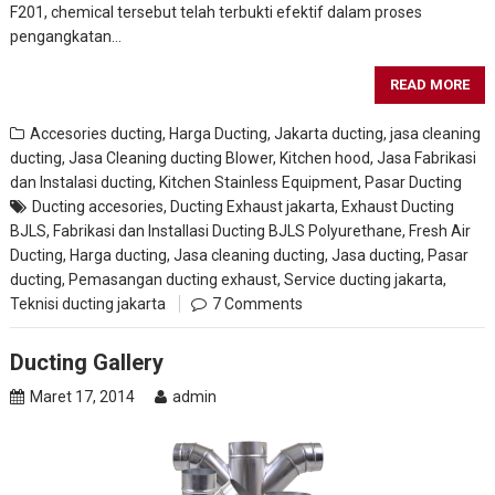
F201, chemical tersebut telah terbukti efektif dalam proses
pengangkatan…
READ MORE
Accesories ducting
,
Harga Ducting
,
Jakarta ducting
,
jasa cleaning
ducting
,
Jasa Cleaning ducting Blower, Kitchen hood
,
Jasa Fabrikasi
dan Instalasi ducting
,
Kitchen Stainless Equipment
,
Pasar Ducting
Ducting accesories
,
Ducting Exhaust jakarta
,
Exhaust Ducting
BJLS
,
Fabrikasi dan Installasi Ducting BJLS Polyurethane
,
Fresh Air
Ducting
,
Harga ducting
,
Jasa cleaning ducting
,
Jasa ducting
,
Pasar
ducting
,
Pemasangan ducting exhaust
,
Service ducting jakarta
,
Teknisi ducting jakarta
7 Comments
Ducting Gallery
Maret 17, 2014
admin