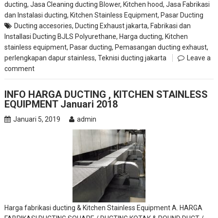
ducting
,
Jasa Cleaning ducting Blower, Kitchen hood
,
Jasa Fabrikasi
dan Instalasi ducting
,
Kitchen Stainless Equipment
,
Pasar Ducting
Ducting accesories
,
Ducting Exhaust jakarta
,
Fabrikasi dan
Installasi Ducting BJLS Polyurethane
,
Harga ducting
,
Kitchen
stainless equipment
,
Pasar ducting
,
Pemasangan ducting exhaust
,
perlengkapan dapur stainless
,
Teknisi ducting jakarta
Leave a
comment
INFO HARGA DUCTING , KITCHEN STAINLESS
EQUIPMENT Januari 2018
Januari 5, 2019
admin
Harga fabrikasi ducting & Kitchen Stainless Equipment A. HARGA