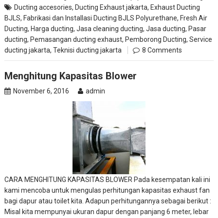
Ducting accesories
,
Ducting Exhaust jakarta
,
Exhaust Ducting
BJLS
,
Fabrikasi dan Installasi Ducting BJLS Polyurethane
,
Fresh Air
Ducting
,
Harga ducting
,
Jasa cleaning ducting
,
Jasa ducting
,
Pasar
ducting
,
Pemasangan ducting exhaust
,
Pemborong Ducting
,
Service
ducting jakarta
,
Teknisi ducting jakarta
8 Comments
Menghitung Kapasitas Blower
November 6, 2016
admin
CARA MENGHITUNG KAPASITAS BLOWER Pada kesempatan kali ini
kami mencoba untuk mengulas perhitungan kapasitas exhaust fan
bagi dapur atau toilet kita. Adapun perhitungannya sebagai berikut :
Misal kita mempunyai ukuran dapur dengan panjang 6 meter, lebar