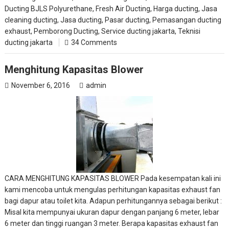
Ducting BJLS Polyurethane
,
Fresh Air Ducting
,
Harga ducting
,
Jasa
cleaning ducting
,
Jasa ducting
,
Pasar ducting
,
Pemasangan ducting
exhaust
,
Pemborong Ducting
,
Service ducting jakarta
,
Teknisi
ducting jakarta
34 Comments
Menghitung Kapasitas Blower
November 6, 2016
admin
CARA MENGHITUNG KAPASITAS BLOWER Pada kesempatan kali ini
kami mencoba untuk mengulas perhitungan kapasitas exhaust fan
bagi dapur atau toilet kita. Adapun perhitungannya sebagai berikut :
Misal kita mempunyai ukuran dapur dengan panjang 6 meter, lebar
6 meter dan tinggi ruangan 3 meter. Berapa kapasitas exhaust fan