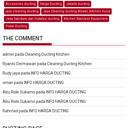
Accesories ducting
Harga Ducting
Jakarta ducting
jasa cleaning ducting
Jasa Cleaning ducting Blower, Kitchen hood
Jasa Fabrikasi dan Instalasi ducting
Kitchen Stainless Equipment
Pasar Ducting
THE COMMENT
admin
pada
Cleaning Ducting Kitchen
Ryanto Dermawan
pada
Cleaning Ducting Kitchen
Rudy jaya
pada
INFO HARGA DUCTING
oman
pada
INFO HARGA DUCTING
Abu Riski Sukarno
pada
INFO HARGA DUCTING
Abu Riski Sukarno
pada
INFO HARGA DUCTING
Rahmad
pada
INFO HARGA DUCTING