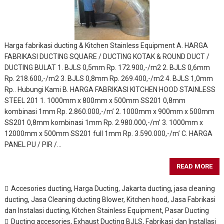
Harga fabrikasi ducting & Kitchen Stainless Equipment A. HARGA
FABRIKASI DUCTING SQUARE / DUCTING KOTAK & ROUND DUCT /
DUCTING BULAT 1. BJLS 0,5mm Rp. 172.900,-/m2 2. BJLS 0,6mm
Rp. 218.600,-/m2 3. BJLS 0,8mm Rp. 269.400,-/m2 4. BJLS 1,0mm
Rp.. Hubungi Kami B. HARGA FABRIKASI KITCHEN HOOD STAINLESS
STEEL 201 1. 1000mm x 800mm x 500mm SS201 0,8mm
kombinasi 1mm Rp. 2.860.000,-/m’ 2. 1000mm x 900mm x 500mm
SS201 0,8mm kombinasi 1mm Rp. 2.980.000,-/m’ 3. 1000mm x
12000mm x 500mm SS201 full 1mm Rp. 3.590.000,-/m’ C. HARGA
PANEL PU / PIR /…
READ MORE
Accesories ducting
,
Harga Ducting
,
Jakarta ducting
,
jasa cleaning
ducting
,
Jasa Cleaning ducting Blower, Kitchen hood
,
Jasa Fabrikasi
dan Instalasi ducting
,
Kitchen Stainless Equipment
,
Pasar Ducting
Ducting accesories
,
Exhaust Ducting BJLS
,
Fabrikasi dan Installasi