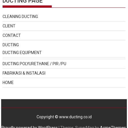
DUCTING PAGE
CLEANING DUCTING
CLIENT
CONTACT
DUCTING
DUCTING EQUIPMENT
DUCTING POLYURETHANE / PIR /PU
FABRIKASI & INSTALASI
HOME
Copyright © www.ducting.co.id
Proudly powered by WordPress
|
Theme: SuperMag by
AcmeThemes
.