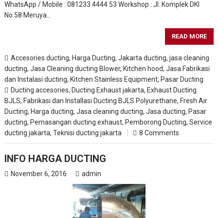
WhatsApp / Mobile : 081233 4444 53 Workshop : Jl. Komplek DKI
No.58 Meruya…
READ MORE
Accesories ducting
,
Harga Ducting
,
Jakarta ducting
,
jasa cleaning
ducting
,
Jasa Cleaning ducting Blower, Kitchen hood
,
Jasa Fabrikasi
dan Instalasi ducting
,
Kitchen Stainless Equipment
,
Pasar Ducting
Ducting accesories
,
Ducting Exhaust jakarta
,
Exhaust Ducting
BJLS
,
Fabrikasi dan Installasi Ducting BJLS Polyurethane
,
Fresh Air
Ducting
,
Harga ducting
,
Jasa cleaning ducting
,
Jasa ducting
,
Pasar
ducting
,
Pemasangan ducting exhaust
,
Pemborong Ducting
,
Service
ducting jakarta
,
Teknisi ducting jakarta
8 Comments
INFO HARGA DUCTING
November 6, 2016
admin