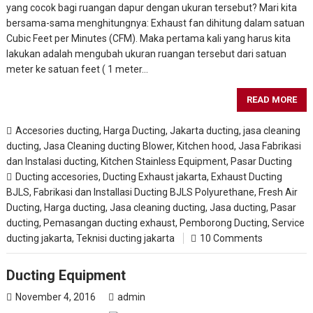
yang cocok bagi ruangan dapur dengan ukuran tersebut? Mari kita
bersama-sama menghitungnya: Exhaust fan dihitung dalam satuan
Cubic Feet per Minutes (CFM). Maka pertama kali yang harus kita
lakukan adalah mengubah ukuran ruangan tersebut dari satuan
meter ke satuan feet ( 1 meter…
READ MORE
Accesories ducting
,
Harga Ducting
,
Jakarta ducting
,
jasa cleaning
ducting
,
Jasa Cleaning ducting Blower, Kitchen hood
,
Jasa Fabrikasi
dan Instalasi ducting
,
Kitchen Stainless Equipment
,
Pasar Ducting
Ducting accesories
,
Ducting Exhaust jakarta
,
Exhaust Ducting
BJLS
,
Fabrikasi dan Installasi Ducting BJLS Polyurethane
,
Fresh Air
Ducting
,
Harga ducting
,
Jasa cleaning ducting
,
Jasa ducting
,
Pasar
ducting
,
Pemasangan ducting exhaust
,
Pemborong Ducting
,
Service
ducting jakarta
,
Teknisi ducting jakarta
10 Comments
Ducting Equipment
November 4, 2016
admin