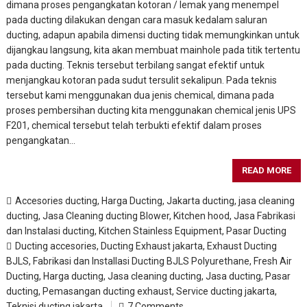
dimana proses pengangkatan kotoran / lemak yang menempel
pada ducting dilakukan dengan cara masuk kedalam saluran
ducting, adapun apabila dimensi ducting tidak memungkinkan untuk
dijangkau langsung, kita akan membuat mainhole pada titik tertentu
pada ducting. Teknis tersebut terbilang sangat efektif untuk
menjangkau kotoran pada sudut tersulit sekalipun. Pada teknis
tersebut kami menggunakan dua jenis chemical, dimana pada
proses pembersihan ducting kita menggunakan chemical jenis UPS
F201, chemical tersebut telah terbukti efektif dalam proses
pengangkatan…
READ MORE
Accesories ducting
,
Harga Ducting
,
Jakarta ducting
,
jasa cleaning
ducting
,
Jasa Cleaning ducting Blower, Kitchen hood
,
Jasa Fabrikasi
dan Instalasi ducting
,
Kitchen Stainless Equipment
,
Pasar Ducting
Ducting accesories
,
Ducting Exhaust jakarta
,
Exhaust Ducting
BJLS
,
Fabrikasi dan Installasi Ducting BJLS Polyurethane
,
Fresh Air
Ducting
,
Harga ducting
,
Jasa cleaning ducting
,
Jasa ducting
,
Pasar
ducting
,
Pemasangan ducting exhaust
,
Service ducting jakarta
,
Teknisi ducting jakarta
7 Comments