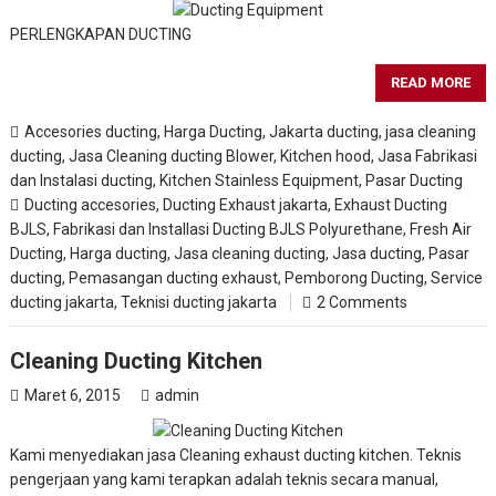
PERLENGKAPAN DUCTING
READ MORE
Accesories ducting
,
Harga Ducting
,
Jakarta ducting
,
jasa cleaning
ducting
,
Jasa Cleaning ducting Blower, Kitchen hood
,
Jasa Fabrikasi
dan Instalasi ducting
,
Kitchen Stainless Equipment
,
Pasar Ducting
Ducting accesories
,
Ducting Exhaust jakarta
,
Exhaust Ducting
BJLS
,
Fabrikasi dan Installasi Ducting BJLS Polyurethane
,
Fresh Air
Ducting
,
Harga ducting
,
Jasa cleaning ducting
,
Jasa ducting
,
Pasar
ducting
,
Pemasangan ducting exhaust
,
Pemborong Ducting
,
Service
ducting jakarta
,
Teknisi ducting jakarta
2 Comments
Cleaning Ducting Kitchen
Maret 6, 2015
admin
Kami menyediakan jasa Cleaning exhaust ducting kitchen. Teknis
pengerjaan yang kami terapkan adalah teknis secara manual,