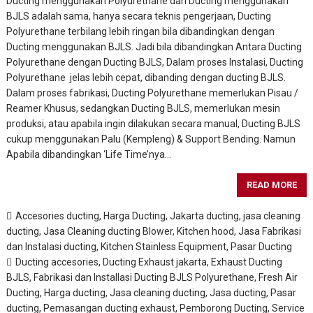
Ducting menggunakan Polyurethane dan Ducting menggunakan
BJLS adalah sama, hanya secara teknis pengerjaan, Ducting
Polyurethane terbilang lebih ringan bila dibandingkan dengan
Ducting menggunakan BJLS. Jadi bila dibandingkan Antara Ducting
Polyurethane dengan Ducting BJLS, Dalam proses Instalasi, Ducting
Polyurethane jelas lebih cepat, dibanding dengan ducting BJLS.
Dalam proses fabrikasi, Ducting Polyurethane memerlukan Pisau /
Reamer Khusus, sedangkan Ducting BJLS, memerlukan mesin
produksi, atau apabila ingin dilakukan secara manual, Ducting BJLS
cukup menggunakan Palu (Kempleng) & Support Bending. Namun
Apabila dibandingkan ‘Life Time’nya…
READ MORE
Accesories ducting
,
Harga Ducting
,
Jakarta ducting
,
jasa cleaning
ducting
,
Jasa Cleaning ducting Blower, Kitchen hood
,
Jasa Fabrikasi
dan Instalasi ducting
,
Kitchen Stainless Equipment
,
Pasar Ducting
Ducting accesories
,
Ducting Exhaust jakarta
,
Exhaust Ducting
BJLS
,
Fabrikasi dan Installasi Ducting BJLS Polyurethane
,
Fresh Air
Ducting
,
Harga ducting
,
Jasa cleaning ducting
,
Jasa ducting
,
Pasar
ducting
,
Pemasangan ducting exhaust
,
Pemborong Ducting
,
Service