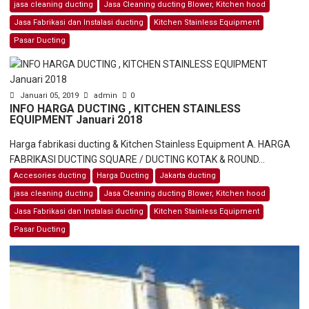
jasa cleaning ducting
Jasa Cleaning ducting Blower, Kitchen hood
Jasa Fabrikasi dan Instalasi ducting
Kitchen Stainless Equipment
Pasar Ducting
Januari 05, 2019
admin
0
INFO HARGA DUCTING , KITCHEN STAINLESS
EQUIPMENT Januari 2018
Harga fabrikasi ducting & Kitchen Stainless Equipment A. HARGA
FABRIKASI DUCTING SQUARE / DUCTING KOTAK & ROUND...
Accesories ducting
Harga Ducting
Jakarta ducting
jasa cleaning ducting
Jasa Cleaning ducting Blower, Kitchen hood
Jasa Fabrikasi dan Instalasi ducting
Kitchen Stainless Equipment
Pasar Ducting