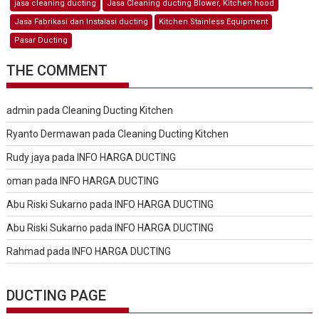
jasa cleaning ducting
Jasa Cleaning ducting Blower, Kitchen hood
Jasa Fabrikasi dan Instalasi ducting
Kitchen Stainless Equipment
Pasar Ducting
THE COMMENT
admin
pada
Cleaning Ducting Kitchen
Ryanto Dermawan
pada
Cleaning Ducting Kitchen
Rudy jaya
pada
INFO HARGA DUCTING
oman
pada
INFO HARGA DUCTING
Abu Riski Sukarno
pada
INFO HARGA DUCTING
Abu Riski Sukarno
pada
INFO HARGA DUCTING
Rahmad
pada
INFO HARGA DUCTING
DUCTING PAGE