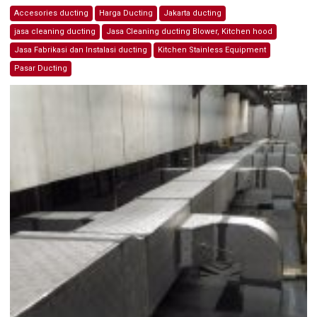
Accesories ducting
Harga Ducting
Jakarta ducting
jasa cleaning ducting
Jasa Cleaning ducting Blower, Kitchen hood
Jasa Fabrikasi dan Instalasi ducting
Kitchen Stainless Equipment
Pasar Ducting