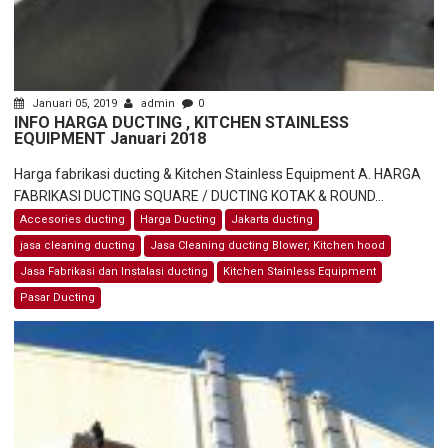
Januari 05, 2019
admin
0
INFO HARGA DUCTING , KITCHEN STAINLESS
EQUIPMENT Januari 2018
Harga fabrikasi ducting & Kitchen Stainless Equipment A. HARGA
FABRIKASI DUCTING SQUARE / DUCTING KOTAK & ROUND...
Accesories ducting
Harga Ducting
Jakarta ducting
jasa cleaning ducting
Jasa Cleaning ducting Blower, Kitchen hood
Jasa Fabrikasi dan Instalasi ducting
Kitchen Stainless Equipment
Pasar Ducting