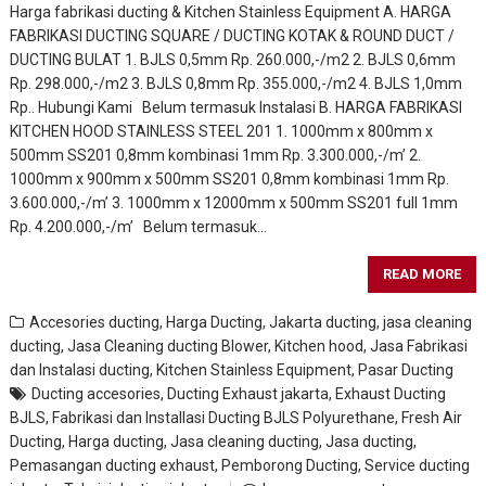
Harga fabrikasi ducting & Kitchen Stainless Equipment A. HARGA
FABRIKASI DUCTING SQUARE / DUCTING KOTAK & ROUND DUCT /
DUCTING BULAT 1. BJLS 0,5mm Rp. 260.000,-/m2 2. BJLS 0,6mm
Rp. 298.000,-/m2 3. BJLS 0,8mm Rp. 355.000,-/m2 4. BJLS 1,0mm
Rp.. Hubungi Kami Belum termasuk Instalasi B. HARGA FABRIKASI
KITCHEN HOOD STAINLESS STEEL 201 1. 1000mm x 800mm x
500mm SS201 0,8mm kombinasi 1mm Rp. 3.300.000,-/m’ 2.
1000mm x 900mm x 500mm SS201 0,8mm kombinasi 1mm Rp.
3.600.000,-/m’ 3. 1000mm x 12000mm x 500mm SS201 full 1mm
Rp. 4.200.000,-/m’ Belum termasuk…
READ MORE
Accesories ducting
,
Harga Ducting
,
Jakarta ducting
,
jasa cleaning
ducting
,
Jasa Cleaning ducting Blower, Kitchen hood
,
Jasa Fabrikasi
dan Instalasi ducting
,
Kitchen Stainless Equipment
,
Pasar Ducting
Ducting accesories
,
Ducting Exhaust jakarta
,
Exhaust Ducting
BJLS
,
Fabrikasi dan Installasi Ducting BJLS Polyurethane
,
Fresh Air
Ducting
,
Harga ducting
,
Jasa cleaning ducting
,
Jasa ducting
,
Pemasangan ducting exhaust
,
Pemborong Ducting
,
Service ducting