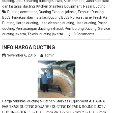
ducting
,
Jasa Cleaning ducting Blower, Kitchen hood
,
Jasa Fabrikasi
dan Instalasi ducting
,
Kitchen Stainless Equipment
,
Pasar Ducting
Ducting accesories
,
Ducting Exhaust jakarta
,
Exhaust Ducting
BJLS
,
Fabrikasi dan Installasi Ducting BJLS Polyurethane
,
Fresh Air
Ducting
,
Harga ducting
,
Jasa cleaning ducting
,
Jasa ducting
,
Pasar
ducting
,
Pemasangan ducting exhaust
,
Pemborong Ducting
,
Service
ducting jakarta
,
Teknisi ducting jakarta
8 Comments
INFO HARGA DUCTING
November 6, 2016
admin
Harga fabrikasi ducting & Kitchen Stainless Equipment A. HARGA
FABRIKASI DUCTING SQUARE / DUCTING KOTAK & ROUND DUCT /
DUCTING BULAT 1. BJLS 0,5mm Rp. 172.900,-/m2 2. BJLS 0,6mm