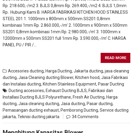
Rp. 218.600,-/m2 3. BJLS 0,8mm Rp. 269.400,-/m2 4. BJLS 1,0mm
Rp.. Hubungi Kami B. HARGA FABRIKASI KITCHEN HOOD STAINLESS
STEEL 201 1. 1000mm x 800mm x 500mm SS201 0,8mm
kombinasi 1mm Rp. 2.860.000,-/m’ 2. 1000mm x 900mm x 500mm
SS201 0,8mm kombinasi 1mm Rp. 2.980.000,-/m’ 3. 1000mm x
12000mm x 500mm SS201 full 1mm Rp. 3.590.000,-/m’ C. HARGA
PANEL PU / PIR /…
READ MORE
Accesories ducting
,
Harga Ducting
,
Jakarta ducting
,
jasa cleaning
ducting
,
Jasa Cleaning ducting Blower, Kitchen hood
,
Jasa Fabrikasi
dan Instalasi ducting
,
Kitchen Stainless Equipment
,
Pasar Ducting
Ducting accesories
,
Exhaust Ducting BJLS
,
Fabrikasi dan
Installasi Ducting BJLS Polyurethane
,
Fresh Air Ducting
,
Harga
ducting
,
Jasa cleaning ducting
,
Jasa ducting
,
Pasar ducting
,
Pemasangan ducting exhaust
,
Pemborong Ducting
,
Service ducting
jakarta
,
Teknisi ducting jakarta
34 Comments
Menghitung Kapasitas Blower