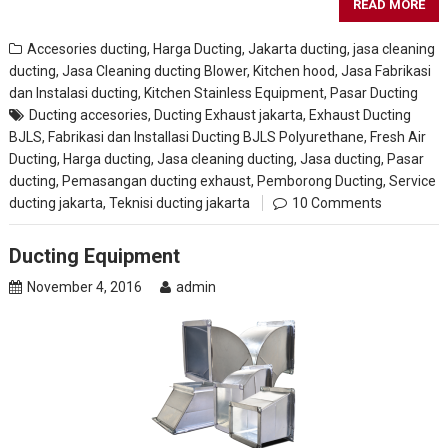
READ MORE
Accesories ducting
,
Harga Ducting
,
Jakarta ducting
,
jasa cleaning
ducting
,
Jasa Cleaning ducting Blower, Kitchen hood
,
Jasa Fabrikasi
dan Instalasi ducting
,
Kitchen Stainless Equipment
,
Pasar Ducting
Ducting accesories
,
Ducting Exhaust jakarta
,
Exhaust Ducting
BJLS
,
Fabrikasi dan Installasi Ducting BJLS Polyurethane
,
Fresh Air
Ducting
,
Harga ducting
,
Jasa cleaning ducting
,
Jasa ducting
,
Pasar
ducting
,
Pemasangan ducting exhaust
,
Pemborong Ducting
,
Service
ducting jakarta
,
Teknisi ducting jakarta
10 Comments
Ducting Equipment
November 4, 2016
admin