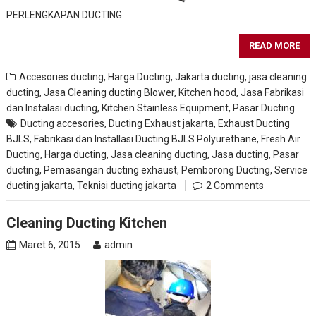
PERLENGKAPAN DUCTING
READ MORE
Accesories ducting
,
Harga Ducting
,
Jakarta ducting
,
jasa cleaning
ducting
,
Jasa Cleaning ducting Blower, Kitchen hood
,
Jasa Fabrikasi
dan Instalasi ducting
,
Kitchen Stainless Equipment
,
Pasar Ducting
Ducting accesories
,
Ducting Exhaust jakarta
,
Exhaust Ducting
BJLS
,
Fabrikasi dan Installasi Ducting BJLS Polyurethane
,
Fresh Air
Ducting
,
Harga ducting
,
Jasa cleaning ducting
,
Jasa ducting
,
Pasar
ducting
,
Pemasangan ducting exhaust
,
Pemborong Ducting
,
Service
ducting jakarta
,
Teknisi ducting jakarta
2 Comments
Cleaning Ducting Kitchen
Maret 6, 2015
admin