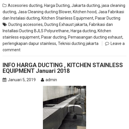
Accesories ducting
,
Harga Ducting
,
Jakarta ducting
,
jasa cleaning
ducting
,
Jasa Cleaning ducting Blower, Kitchen hood
,
Jasa Fabrikasi
dan Instalasi ducting
,
Kitchen Stainless Equipment
,
Pasar Ducting
Ducting accesories
,
Ducting Exhaust jakarta
,
Fabrikasi dan
Installasi Ducting BJLS Polyurethane
,
Harga ducting
,
Kitchen
stainless equipment
,
Pasar ducting
,
Pemasangan ducting exhaust
,
perlengkapan dapur stainless
,
Teknisi ducting jakarta
Leave a
comment
INFO HARGA DUCTING , KITCHEN STAINLESS
EQUIPMENT Januari 2018
Januari 5, 2019
admin