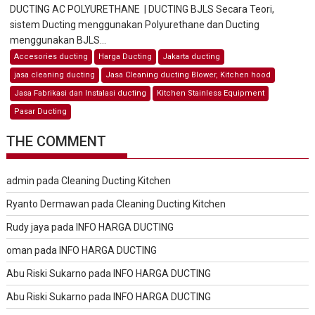
DUCTING AC POLYURETHANE | DUCTING BJLS Secara Teori,
sistem Ducting menggunakan Polyurethane dan Ducting
menggunakan BJLS...
Accesories ducting
Harga Ducting
Jakarta ducting
jasa cleaning ducting
Jasa Cleaning ducting Blower, Kitchen hood
Jasa Fabrikasi dan Instalasi ducting
Kitchen Stainless Equipment
Pasar Ducting
THE COMMENT
admin
pada
Cleaning Ducting Kitchen
Ryanto Dermawan
pada
Cleaning Ducting Kitchen
Rudy jaya
pada
INFO HARGA DUCTING
oman
pada
INFO HARGA DUCTING
Abu Riski Sukarno
pada
INFO HARGA DUCTING
Abu Riski Sukarno
pada
INFO HARGA DUCTING