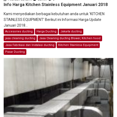
Info Harga Kitchen Stainless Equipment Januari 2018
Kami menyediakan berbagai kebutuhan anda untuk ‘KITCHEN
STAINLESS EQUIPMENT’ Berikut ini Informasi Harga Update
Januari 2018...
Accesories ducting
Harga Ducting
Jakarta ducting
jasa cleaning ducting
Jasa Cleaning ducting Blower, Kitchen hood
Jasa Fabrikasi dan Instalasi ducting
Kitchen Stainless Equipment
Pasar Ducting