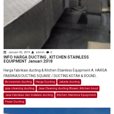
Januari 05, 2019
admin
0
INFO HARGA DUCTING , KITCHEN STAINLESS
EQUIPMENT Januari 2018
Harga fabrikasi ducting & Kitchen Stainless Equipment A. HARGA
FABRIKASI DUCTING SQUARE / DUCTING KOTAK & ROUND...
Accesories ducting
Harga Ducting
Jakarta ducting
jasa cleaning ducting
Jasa Cleaning ducting Blower, Kitchen hood
Jasa Fabrikasi dan Instalasi ducting
Kitchen Stainless Equipment
Pasar Ducting