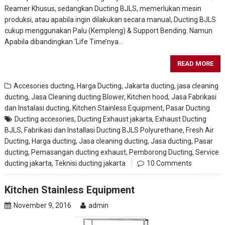
Reamer Khusus, sedangkan Ducting BJLS, memerlukan mesin
produksi, atau apabila ingin dilakukan secara manual, Ducting BJLS
cukup menggunakan Palu (Kempleng) & Support Bending. Namun
Apabila dibandingkan ‘Life Time’nya…
READ MORE
Accesories ducting
,
Harga Ducting
,
Jakarta ducting
,
jasa cleaning
ducting
,
Jasa Cleaning ducting Blower, Kitchen hood
,
Jasa Fabrikasi
dan Instalasi ducting
,
Kitchen Stainless Equipment
,
Pasar Ducting
Ducting accesories
,
Ducting Exhaust jakarta
,
Exhaust Ducting
BJLS
,
Fabrikasi dan Installasi Ducting BJLS Polyurethane
,
Fresh Air
Ducting
,
Harga ducting
,
Jasa cleaning ducting
,
Jasa ducting
,
Pasar
ducting
,
Pemasangan ducting exhaust
,
Pemborong Ducting
,
Service
ducting jakarta
,
Teknisi ducting jakarta
10 Comments
Kitchen Stainless Equipment
November 9, 2016
admin