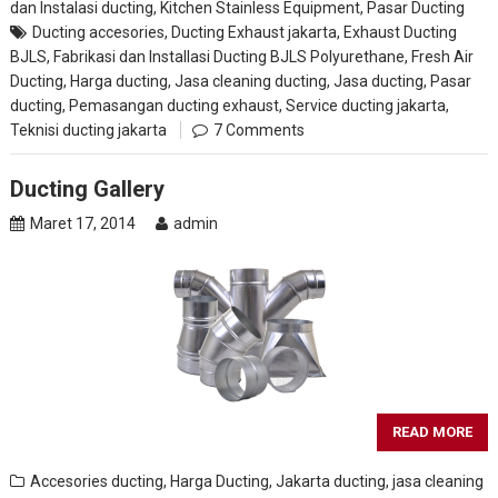
dan Instalasi ducting
,
Kitchen Stainless Equipment
,
Pasar Ducting
Ducting accesories
,
Ducting Exhaust jakarta
,
Exhaust Ducting
BJLS
,
Fabrikasi dan Installasi Ducting BJLS Polyurethane
,
Fresh Air
Ducting
,
Harga ducting
,
Jasa cleaning ducting
,
Jasa ducting
,
Pasar
ducting
,
Pemasangan ducting exhaust
,
Service ducting jakarta
,
Teknisi ducting jakarta
7 Comments
Ducting Gallery
Maret 17, 2014
admin
READ MORE
Accesories ducting
,
Harga Ducting
,
Jakarta ducting
,
jasa cleaning